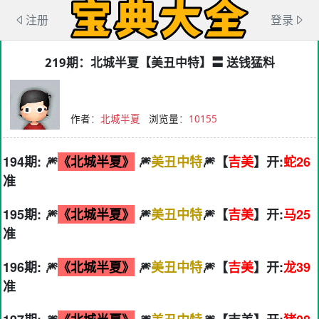
注册
登录
219期：北城半夏【美丑中特】〓 送钱猛料
作者
：
北城半夏
浏览量
：
10155
194期: 🎆
《北城半夏》
🎆
美丑中特
🎆【
吉美
】开:
蛇26
准
195期: 🎆
《北城半夏》
🎆
美丑中特
🎆【
吉美
】开:
马25
准
196期: 🎆
《北城半夏》
🎆
美丑中特
🎆【
吉美
】开:
龙39
准