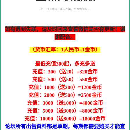
如有遇到失联，请及时回来查看微信是否有更新！谢
谢配合。
（货币汇率：1人民币=1金币）
最低充值300起，多充多送
充值：300（送20）=320金币
充值：500（送50）=550金币
充值：1000（送200）=1200金币
充值：2000（送500）=2500金币
充值：3000（送1000）=4000金币
充值：5000（送3000）=8000金币
充值：10000（送8000）=18000金币
论坛所有出售资料都是单期，每期都需要购买才能查