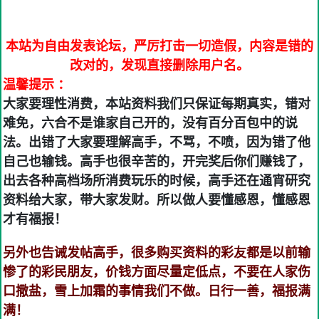
本站为自由发表论坛，严厉打击一切造假，内容是错的
改对的，发现直接删除用户名。
温馨提示 ：
大家要理性消费，本站资料我们只保证每期真实，错对
难免，六合不是谁家自己开的，没有百分百包中的说
法。出错了大家要理解高手，不骂，不喷，因为错了他
自己也输钱。高手也很辛苦的，开完奖后你们赚钱了，
出去各种高档场所消费玩乐的时候，高手还在通宵研究
资料给大家，带大家发财。所以做人要懂感恩，懂感恩
才有福报！
另外也告诫发帖高手，很多购买资料的彩友都是以前输
惨了的彩民朋友，价钱方面尽量定低点，不要在人家伤
口撒盐，雪上加霜的事情我们不做。日行一善，福报满
满！